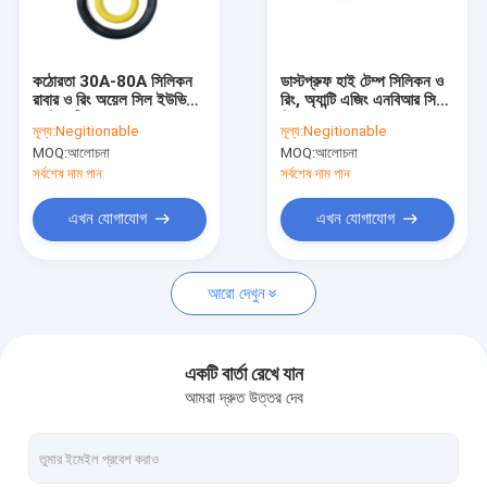
কারখানা ভ্রমণ
মান নিয়ন্ত্রণ
কঠোরতা 30A-80A সিলিকন
ডাস্টপ্রুফ হাই টেম্প সিলিকন ও
রাবার ও রিং অয়েল সিল ইউভি
রিং, অ্যান্টি এজিং এনবিআর সিলিং
যোগাযোগ করুন
প্রতিরোধী
রিং
মূল্য:
Negitionable
মূল্য:
Negitionable
MOQ:
আলোচনা
MOQ:
আলোচনা
খবর
সর্বশেষ দাম পান
সর্বশেষ দাম পান
মামলা
এখন যোগাযোগ
এখন যোগাযোগ
আরো দেখুন
সিলিকন রাবার ও রিং
সিলিকন রাবার গ্যাসকেট
একটি বার্তা রেখে যান
আমরা দ্রুত উত্তর দেব
সিলিকন রাবার হাতা
ফিটনেস বডি বিল্ডিং