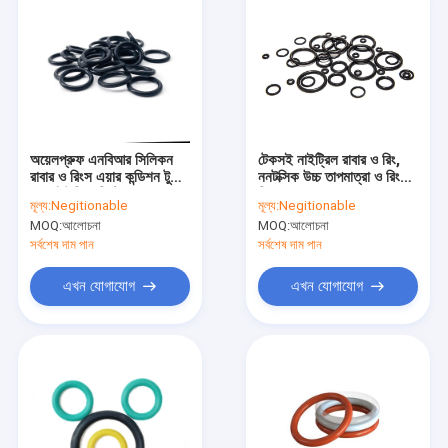
অয়েলপ্রুফ এনবিআর সিলিকন
টেকসই নাইট্রিল রাবার ও রিং,
রাবার ও রিংস এয়ার কন্ডিশন টুলের
ননটক্সিক উচ্চ তাপমাত্রা ও রিং
জন্য ইউভি রেজিস্ট্যান্স
সিল
মূল্য:
Negitionable
মূল্য:
Negitionable
MOQ:
আলোচনা
MOQ:
আলোচনা
সর্বশেষ দাম পান
সর্বশেষ দাম পান
এখন যোগাযোগ
এখন যোগাযোগ
বাড়ি
পণ্য
আমাদের সম্পর্কে