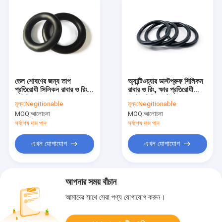
তেল শোষণের জন্য তাপ
অ্যান্টিওয়্যার ডাস্টপ্রুফ সিলিকন
প্রতিরোধী সিলিকন রাবার ও রিং
রাবার ও রিং, ক্ষার প্রতিরোধী
ননটক্সিক IS09001
কাস্টম সিলিকন সিল
মূল্য:
Negitionable
মূল্য:
Negitionable
MOQ:
আলোচনা
MOQ:
আলোচনা
সর্বশেষ দাম পান
সর্বশেষ দাম পান
এখন যোগাযোগ
এখন যোগাযোগ
আপনার সময় বাঁচান
আমাদের সাথে সেরা পণ্য যোগাযোগ করুন।