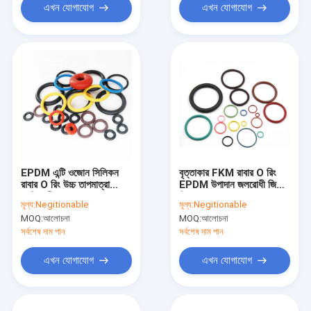
এখন যোগাযোগ
এখন যোগাযোগ
EPDM এন্টি ওজোন সিলিকন
বৃত্তাকার FKM রাবার O রিং
রাবার O রিং উচ্চ তাপমাত্রা
EPDM উপাদান জলরোধী জিরো
প্রতিরোধী
ক্লিয়ারেন্স
মূল্য:
Negitionable
মূল্য:
Negitionable
MOQ:
আলোচনা
MOQ:
আলোচনা
সর্বশেষ দাম পান
সর্বশেষ দাম পান
এখন যোগাযোগ
এখন যোগাযোগ