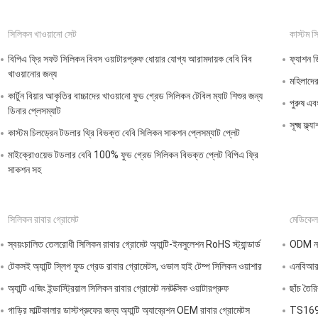
সিলিকন খাওয়ানো সেট
কাস্টম স
বিপিএ ফ্রি সফট সিলিকন বিবস ওয়াটারপ্রুফ ধোয়ার যোগ্য আরামদায়ক বেবি বিব
ফ্যাশন ড
খাওয়ানোর জন্য
মহিলাদের
কার্টুন বিয়ার আকৃতির বাচ্চাদের খাওয়ানো ফুড গ্রেড সিলিকন টেবিল ম্যাট শিশুর জন্য
পুরুষ এব
ডিনার প্লেসম্যাট
সূক্ষ্ম ফ
কাস্টম চিলড্রেন টডলার থ্রি বিভক্ত বেবি সিলিকন সাকশন প্লেসম্যাট প্লেট
মাইক্রোওয়েভ টডলার বেবি 100% ফুড গ্রেড সিলিকন বিভক্ত প্লেট বিপিএ ফ্রি
সাকশন সহ
সিলিকন রাবার গ্রোমেট
মেডিকেল
স্বয়ংচালিত তেলরোধী সিলিকন রাবার গ্রোমেট অ্যান্টি-ইনসুলেশন RoHS স্ট্যান্ডার্ড
ODM ননটক
টেকসই অ্যান্টি স্লিপ ফুড গ্রেড রাবার গ্রোমেটস, ওভাল হাই টেম্প সিলিকন ওয়াশার
এনবিআর ড
অ্যান্টি এজিং ইন্ডাস্ট্রিয়াল সিলিকন রাবার গ্রোমেট ননটক্সিক ওয়াটারপ্রুফ
ছাঁচ তৈর
গাড়ির মাল্টিকালার ডাস্টপ্রুফের জন্য অ্যান্টি অ্যাব্রেশন OEM রাবার গ্রোমেটস
TS16949