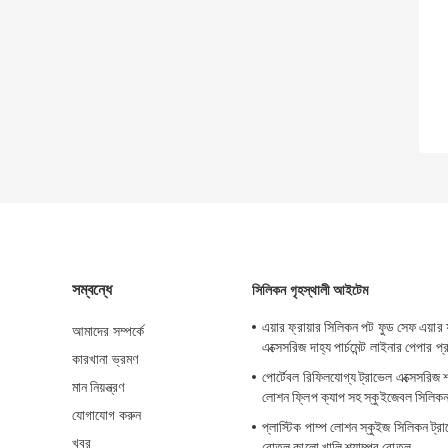
সম্বন্ধে
সিলিকন গৃহস্থালী আইটেম
এয়ার ফ্রায়ার সিলিকন পট ফুড সেফ এয়ার ফ
আমাদের সম্পর্কে
এক্সেসরিজ দাহ্য পার্চমেন্ট লাইনার পেপার প
কারখানা ভ্রমণ
পোর্টেবল রিফিলযোগ্য ট্রাভেল এক্সেসরিজ শ্যা
মান নিয়ন্ত্রণ
লোশন ফ্লিপ ক্যাপ সহ স্কুইজেবল সিলি
যোগাযোগ করুন
প্লাস্টিক পাম্প লোশন স্কুইজ সিলিকন ট্
খবর
বোতল কালো খালি শ্যাম্পুর বোতল