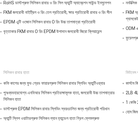
RoHS ডাস্টপ্রুফ সিলিকন রাবার ও রিং সিল অ্যান্টি অ্যাব্রেশন সাউন্ড ইনসুলেশন
ননটক্সিক
FKM জলরোধী নাইট্রিল ও রিং তেল প্রতিরোধী, ক্ষার প্রতিরোধী রাবার ও রিং সীল
FKM অ্যান
গ্যাসকে
EPDM এন্টি ওজোন সিলিকন রাবার O রিং উচ্চ তাপমাত্রা প্রতিরোধী
ODM এক্
বৃত্তাকার FKM রাবার O রিং EPDM উপাদান জলরোধী জিরো ক্লিয়ারেন্স
ফুয়েলপ্র
সিলিকন রাবার হাতা
ফিটনেস বড
কফি কাপের জন্য ফুড গ্রেড ফায়ারপ্রুফ সিলিকন রাবার স্লিভিং অ্যান্টিওয়্যার
কাস্টম জ
পুনঃব্যবহারযোগ্য এনবিআর সিলিকন প্রতিরক্ষামূলক হাতা, জলরোধী উচ্চ তাপমাত্রার
2LB 4LB
সিলিকন হাতা
1 কেজি 2
ডাস্টপ্রুফ EPDM সিলিকন রাবার স্লিভিং স্বয়ংচালিত জন্য প্রতিরোধী পরিধান
হোম জিম 
অ্যান্টি স্লিপ ওয়াটারপ্রুফ সিলিকন প্যান হ্যান্ডেল হাতা গ্রিপ ফ্লেমপ্রুফ