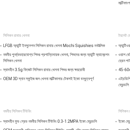
মাল্টিফাং
সিলিকন রাবার খেলনা
টয়লেট ড
LFGB অ্যান্টি ইনসুলেশন সিলিকন রাবার খেলনা Mochi Squishies ননটক্সিক
অ্যান্টিও
নমনীয় পুনর্ব্যবহারযোগ্য শিশুর প্রশান্তিদায়ক খেলনা, শিশুদের জন্য অ্যান্টি অ্যাব্রেশন
ওয়াশ বে
সিলিকন খেলনা
ড্রেন পা
স্বাদহীন 3.5g ফিজেট সিলিকন রাবার খেলনা শিশুর জন্য ক্ষয়রোধী
45-60cm 
OEM 3D স্নান স্কুইজ জল খেলনা মাল্টিকালার টেকসই ইকো বন্ধুত্বপূর্ণ
এইচডিপি
ফ্রেন্ডলি
নমনীয় সিলিকন টিউবিং
সিলিকন র
স্বাদহীন ফুড গ্রেড নমনীয় সিলিকন টিউবিং 0.3-1.2MPA ইকো ফ্রেন্ডলি
ইকো ফ্র