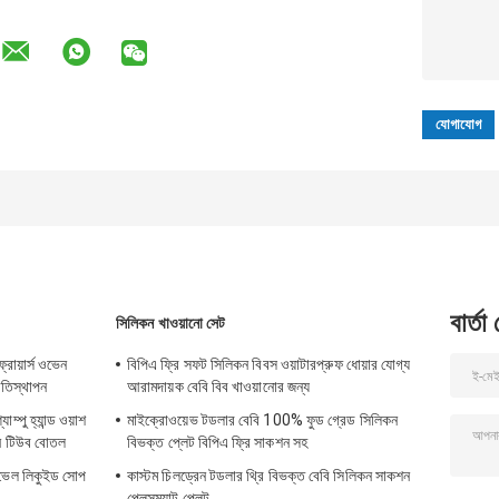
বার্তা
সিলিকন খাওয়ানো সেট
্রায়ার্স ওভেন
বিপিএ ফ্রি সফট সিলিকন বিবস ওয়াটারপ্রুফ ধোয়ার যোগ্য
্রতিস্থাপন
আরামদায়ক বেবি বিব খাওয়ানোর জন্য
ম্পু হ্যান্ড ওয়াশ
মাইক্রোওয়েভ টডলার বেবি 100% ফুড গ্রেড সিলিকন
কন টিউব বোতল
বিভক্ত প্লেট বিপিএ ফ্রি সাকশন সহ
রাভেল লিকুইড সোপ
কাস্টম চিলড্রেন টডলার থ্রি বিভক্ত বেবি সিলিকন সাকশন
প্লেসম্যাট প্লেট