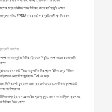
ইট্রিল রাবার ও রিং কর্ড, স্বচ্ছ ইপিডিএম স্পঞ্জ স্ট্রিপ
লের জন্য ননটক্সিক স্পঞ্জ সিলিকন রাবার কর্ড অ্যান্টি ওজোন
 অ্যাব্রেশন সলিড EPDM রাবার কর্ড ক্ষার প্রতিরোধী শব্দ নিরোধক
গৃহস্থালী আইটেম
ক পাম্প লোশন স্কুইজ সিলিকন ট্রাভেল লিকুইড সোপ বোতল কালো খালি
র বোতল
ট্রাভেল বোতল সেট Tsa অনুমোদিত লিক প্রুফ রিফিলযোগ্য সিলিকন
ল ট্রাভেল এক্সেসরিজ কন্টেইনার Toi এর জন্য
ায়ার সিলিকন পট ফুড সেফ এয়ার ফ্রায়ার্স ওভেন এক্সেসরিজ দাহ্য পার্চমেন্ট
েপার প্রতিস্থাপন
 রিফিলযোগ্য ট্রাভেল এক্সেসরিজ শ্যাম্পু হ্যান্ড ওয়াশ লোশন ফ্লিপ ক্যাপ সহ
বল সিলিকন টিউব বোতল