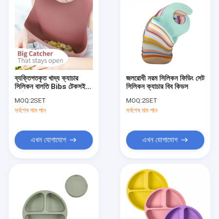
ব্যক্তিগতকৃত খাদ্য ক্যাচার
জলরোধী নরম সিলিকন ফিডিং সেট
সিলিকন বালতি Bibs টেকসই
সিলিকন ক্যাচার বিব কিডস
কাস্টমাইজড লোগো
MOQ:
2SET
MOQ:
2SET
সর্বশেষ দাম পান
সর্বশেষ দাম পান
এখন যোগাযোগ
এখন যোগাযোগ
বাড়ি
পণ্য
আমাদের সম্পর্কে