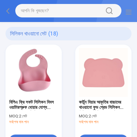
সিলিকন খাওয়ানো সেট
(18)
বিপিএ ফ্রি সফট সিলিকন বিবস
কার্টুন বিয়ার আকৃতির বাচ্চাদের
ওয়াটারপ্রুফ ধোয়ার যোগ্য
খাওয়ানো ফুড গ্রেড সিলিকন
আরামদায়ক বেবি বিব খাওয়ানোর
টেবিল ম্যাট শিশুর জন্য ডিনার
MOQ:
2 সেট
MOQ:
2 সেট
জন্য
প্লেসম্যাট
সর্বশেষ দাম পান
সর্বশেষ দাম পান