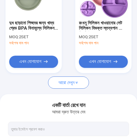
কারখানা ভ্রমণ
মান নিয়ন্ত্রণ
দুধ ছাড়ানো শিশুদের জন্য খাদ্য
রংধনু সিলিকন খাওয়ানোর সেট
গ্রেড BPA বিনামূল্যে সিলিকন
সিলিকন বিভক্ত স্তন্যপান প্লেট
যোগাযোগ করুন
সাকশন বিভক্ত প্লেট
তিনটি উপাদান
MOQ:
2SET
MOQ:
2SET
সর্বশেষ দাম পান
সর্বশেষ দাম পান
খবর
মামলা
এখন যোগাযোগ
এখন যোগাযোগ
আরো দেখুন
সিলিকন রাবার ও রিং
সিলিকন রাবার গ্যাসকেট
একটি বার্তা রেখে যান
আমরা দ্রুত উত্তর দেব
সিলিকন রাবার হাতা
ফিটনেস বডি বিল্ডিং