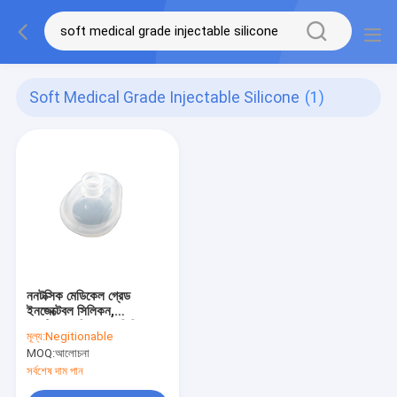
Soft Medical Grade Injectable Silicone
(1)
ননটক্সিক মেডিকেল গ্রেড
ইনজেক্টেবল সিলিকন,
অ্যান্টিকোরোসিভ নরম সিলিকন
মূল্য:
Negitionable
রাবার
MOQ:
আলোচনা
সর্বশেষ দাম পান