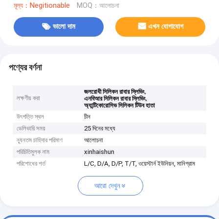
মূল্য：Negitionable
MOQ：আলোচনা
ভালো দাম
এখন যোগাযোগ
পণ্যের বর্ণনা
,
জলরোধী সিলিকন রাবার স্লিভিং
লক্ষণীয় করা
,
এনবিআর সিলিকন রাবার স্লিভিং
অ্যান্টিকোরোসিভ সিলিকন টিউব হাতা
উৎপত্তি স্থল
চীন
ডেলিভারি সময়
25 দিনের মধ্যে
ন্যূনতম চাহিদার পরিমাণ
আলোচনা
পরিচিতিমুলক নাম
xinhaishun
পরিশোধের শর্ত
L/C, D/A, D/P, T/T, ওয়েস্টার্ন ইউনিয়ন, মানিগ্রাম
আরো দেখুন