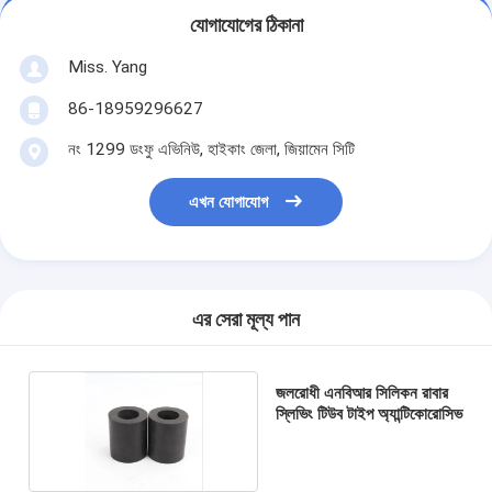
যোগাযোগের ঠিকানা
Miss. Yang
86-18959296627
নং 1299 ডংফু এভিনিউ, হাইকাং জেলা, জিয়ামেন সিটি
এখন যোগাযোগ
এর সেরা মূল্য পান
জলরোধী এনবিআর সিলিকন রাবার
স্লিভিং টিউব টাইপ অ্যান্টিকোরোসিভ