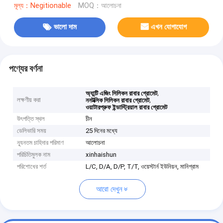
মূল্য：Negitionable
MOQ：আলোচনা
ভালো দাম
এখন যোগাযোগ
পণ্যের বর্ণনা
,
অ্যান্টি এজিং সিলিকন রাবার গ্রোমেট
লক্ষণীয় করা
,
ননটক্সিক সিলিকন রাবার গ্রোমেট
ওয়াটারপ্রুফ ইন্ডাস্ট্রিয়াল রাবার গ্রোমেট
উৎপত্তি স্থল
চীন
ডেলিভারি সময়
25 দিনের মধ্যে
ন্যূনতম চাহিদার পরিমাণ
আলোচনা
পরিচিতিমুলক নাম
xinhaishun
পরিশোধের শর্ত
L/C, D/A, D/P, T/T, ওয়েস্টার্ন ইউনিয়ন, মানিগ্রাম
আরো দেখুন