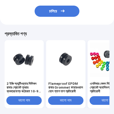
চালিয়ে
প্রস্তাবিত পণ্য
2 ইঞ্চি অ্যান্টিওয়্যার সিলিকন
Flameproof EPDM
এনবিআর কেবল সিলিকন
রাবার গ্রোমেট পুনরায়
রাবার Grommet ফায়ারওয়াল
গ্রোমেট অ্যাসিডপ্রুফ 
ব্যবহারযোগ্য কঠোরতা 10-90
হোল প্লাগ তাপ প্রতিরোধী
প্রতিরোধী
শোর এ
ভালো দাম
ভালো দাম
ভালো দাম