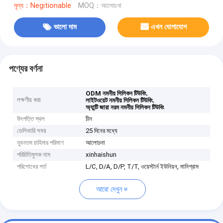
মূল্য：Negitionable
MOQ：আলোচনা
ভালো দাম
এখন যোগাযোগ
পণ্যের বর্ণনা
,
ODM নমনীয় সিলিকন টিউবিং
লক্ষণীয় করা
,
লাইটওয়েট নমনীয় সিলিকন টিউবিং
অ্যান্টি জারা নরম নমনীয় সিলিকন টিউবিং
উৎপত্তি স্থল
চীন
ডেলিভারি সময়
25 দিনের মধ্যে
ন্যূনতম চাহিদার পরিমাণ
আলোচনা
পরিচিতিমুলক নাম
xinhaishun
পরিশোধের শর্ত
L/C, D/A, D/P, T/T, ওয়েস্টার্ন ইউনিয়ন, মানিগ্রাম
আরো দেখুন