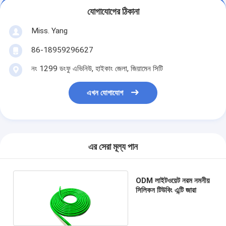
যোগাযোগের ঠিকানা
Miss. Yang
86-18959296627
নং 1299 ডংফু এভিনিউ, হাইকাং জেলা, জিয়ামেন সিটি
এখন যোগাযোগ
এর সেরা মূল্য পান
ODM লাইটওয়েট নরম নমনীয়
সিলিকন টিউবিং এন্টি জারা