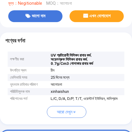
মূল্য：Negitionable
MOQ：আলোচনা
ভালো দাম
এখন যোগাযোগ
পণ্যের বর্ণনা
,
UV প্রতিরোধী সিলিকন রাবার কর্ড
লক্ষণীয় করা
,
অয়েলপ্রুফ সিলিকন রাবার কর্ড
0.7g/Cm3 গোলাকার রাবার কর্ড
উৎপত্তি স্থল
চীন
ডেলিভারি সময়
25 দিনের মধ্যে
ন্যূনতম চাহিদার পরিমাণ
আলোচনা
পরিচিতিমুলক নাম
xinhaishun
পরিশোধের শর্ত
L/C, D/A, D/P, T/T, ওয়েস্টার্ন ইউনিয়ন, মানিগ্রাম
আরো দেখুন