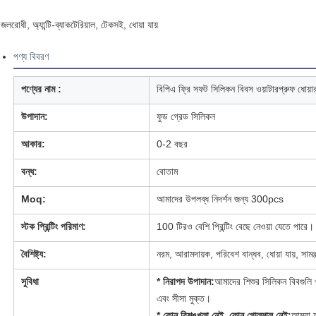
জলরোধী, অ্যান্টি-ব্যাকটেরিয়াল, টেকসই, ধোয়া যায়
পণ্য বিবরণ
পণ্যের নাম :
বিপিএ ফ্রি সফট সিলিকন বিবস ওয়াটারপ্রুফ ধোয়া
উপাদান:
ফুড গ্রেড সিলিকন
আকার:
0-2 বছর
বন্ধ:
বোতাম
Moq:
আমাদের উপলব্ধ নিদর্শন জন্য 300pcs
স্টক প্রিন্টিং পরিমাণ:
100 টিরও বেশি প্রিন্টিং বেছে নেওয়া যেতে পারে।
বৈশিষ্ট্য:
নরম, আরামদায়ক, পরিবেশ বান্ধব, ধোয়া যায়, সামঞ্
সুবিধা
* নিরাপদ উপাদান:
আমাদের শিশুর সিলিকন বিবগুলি
এবং সীসা মুক্ত।
* কোন বিশৃঙ্খলা নেই, কোন গোলমাল নেই:
আমরা আপ