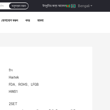
উদ্ধৃতির জন্য আবেদন
|
Bengali
অনুসন্ধান করুন
যোগাযোগ করুন
খবর
মামলা
চীন
Haitek
FDA、ROHS、LFGB
HW01
2SET