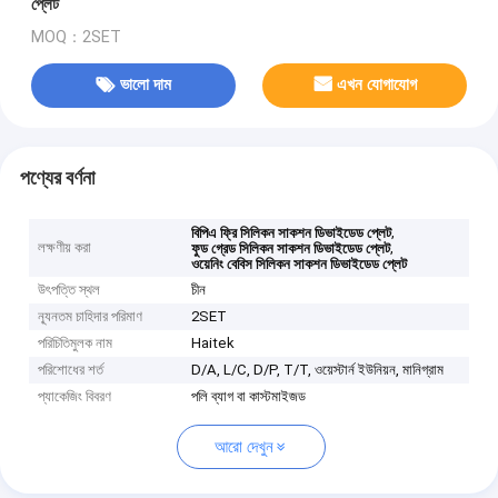
প্লেট
MOQ：2SET
ভালো দাম
এখন যোগাযোগ
পণ্যের বর্ণনা
,
বিপিএ ফ্রি সিলিকন সাকশন ডিভাইডেড প্লেট
লক্ষণীয় করা
,
ফুড গ্রেড সিলিকন সাকশন ডিভাইডেড প্লেট
ওয়েনিং বেবিস সিলিকন সাকশন ডিভাইডেড প্লেট
উৎপত্তি স্থল
চীন
ন্যূনতম চাহিদার পরিমাণ
2SET
পরিচিতিমুলক নাম
Haitek
পরিশোধের শর্ত
D/A, L/C, D/P, T/T, ওয়েস্টার্ন ইউনিয়ন, মানিগ্রাম
প্যাকেজিং বিবরণ
পলি ব্যাগ বা কাস্টমাইজড
আরো দেখুন