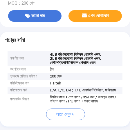
MOQ：200 সেট
ভালো দাম
এখন যোগাযোগ
পণ্যের বর্ণনা
,
4LB পরিধানযোগ্য সিলিকন গোড়ালি ওজন
লক্ষণীয় করা
,
2LB পরিধানযোগ্য সিলিকন গোড়ালি ওজন
পেশী শক্তিশালী সিলিকন গোড়ালি ওজন
উৎপত্তি স্থল
চীন
ন্যূনতম চাহিদার পরিমাণ
200 সেট
পরিচিতিমুলক নাম
Haitek
পরিশোধের শর্ত
D/A, L/C, D/P, T/T, ওয়েস্টার্ন ইউনিয়ন, মানিগ্রাম
বিপরীত ব্যাগ + মেশ ব্যাগ / রঙের বাক্স / কাপড়ের ব্যাগ /
প্যাকেজিং বিবরণ
নাইলন ব্যাগ / PU ব্যাগ + শক্ত কাগজ
আরো দেখুন