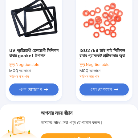
UV প্রতিরোধী তেলরোধী সিলিকন
ISO2768 ডাই কাট সিলিকন
রাবার gasket উপাদান
রাবার গ্যাসকেট মাল্টিকালার অ্যান্টি
Anticorrosive
ইনসুলেশন
মূল্য:
Negitionable
মূল্য:
Negitionable
MOQ:
আলোচনা
MOQ:
আলোচনা
সর্বশেষ দাম পান
সর্বশেষ দাম পান
এখন যোগাযোগ
এখন যোগাযোগ
আপনার সময় বাঁচান
আমাদের সাথে সেরা পণ্য যোগাযোগ করুন।