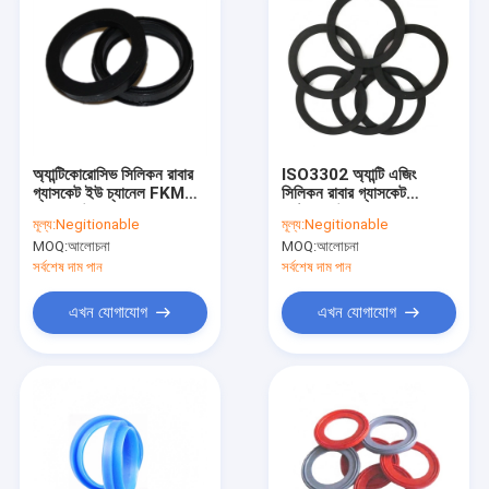
অ্যান্টিকোরোসিভ সিলিকন রাবার
ISO3302 অ্যান্টি এজিং
গ্যাসকেট ইউ চ্যানেল FKM
সিলিকন রাবার গ্যাসকেট
EPDM উপাদান
ডাস্টপ্রুফ উচ্চ তাপমাত্রা
মূল্য:
Negitionable
মূল্য:
Negitionable
MOQ:
আলোচনা
MOQ:
আলোচনা
সর্বশেষ দাম পান
সর্বশেষ দাম পান
এখন যোগাযোগ
এখন যোগাযোগ
বাড়ি
পণ্য
আমাদের সম্পর্কে