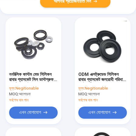
আপনার প্রয়োজনীয়তা দিন
ননটক্সিক কাস্টম মেড সিলিকন
ODM এক্সট্রুডেড সিলিকন
রাবার গ্যাসকেট সিল ডাস্টপ্রুফ
রাবার গ্যাসকেট জলরোধী পরিধান
অ্যান্টিকোরোসিভ
প্রতিরোধী
মূল্য:
Negitionable
মূল্য:
Negitionable
MOQ:
আলোচনা
MOQ:
আলোচনা
সর্বশেষ দাম পান
সর্বশেষ দাম পান
এখন যোগাযোগ
এখন যোগাযোগ