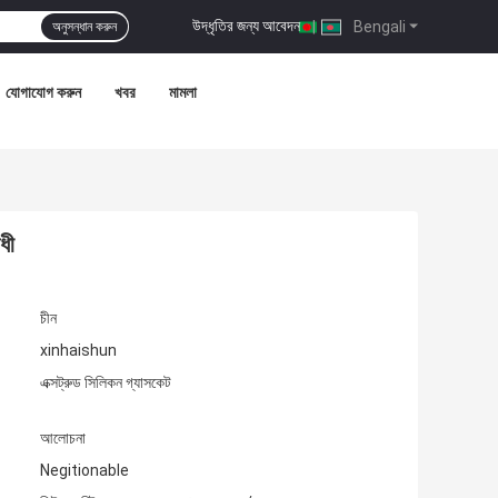
উদ্ধৃতির জন্য আবেদন
|
Bengali
অনুসন্ধান করুন
যোগাযোগ করুন
খবর
মামলা
ধী
চীন
xinhaishun
এক্সট্রুড সিলিকন গ্যাসকেট
আলোচনা
Negitionable