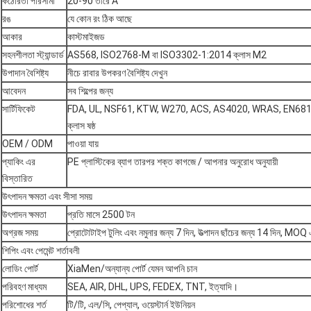
কঠোরতা পরিসীমা
20-90 তীরে A
রঙ
যে কোন রং ঠিক আছে
আকার
কাস্টমাইজড
সহনশীলতা স্ট্যান্ডার্ড
AS568, ISO2768-M বা ISO3302-1:2014 ক্লাস M2
উপাদান বৈশিষ্ট্য
নীচে রাবার উপকরণ বৈশিষ্ট্য দেখুন
আবেদন
সব শিল্পের জন্য
সার্টিফিকেট
FDA, UL, NSF61, KTW, W270, ACS, AS4020, WRAS, EN68
ক্লাস ষষ্ঠ
OEM / ODM
পাওয়া যায়
প্যাকিং এর
PE প্লাস্টিকের ব্যাগ তারপর শক্ত কাগজে / আপনার অনুরোধ অনুযায়ী
বিস্তারিত
উৎপাদন ক্ষমতা এবং সীসা সময়
উৎপাদন ক্ষমতা
প্রতি মাসে 2500 টন
অগ্রজ সময়
প্রোটোটাইপ টুলিং এবং নমুনার জন্য 7 দিন, উত্পাদন ছাঁচের জন্য 14 দিন, MO
শিপিং এবং পেমেন্ট শর্তাবলী
লোডিং পোর্ট
XiaMen/অন্যান্য পোর্ট যেমন আপনি চান
পরিবহণ মাধ্যম
SEA, AIR, DHL, UPS, FEDEX, TNT, ইত্যাদি।
পরিশোধের শর্ত
টি/টি, এল/সি, পেপ্যাল, ওয়েস্টার্ন ইউনিয়ন