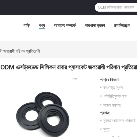
বাড়ি
পণ্য
আমাদের সম্পর্কে
কারখানা ভ্রমণ
মান নিয়ন্ত্রণ
েট জলরোধী পরিধান প্রতিরোধী
ODM এক্সট্রুডেড সিলিকন রাবার গ্যাসকেট জলরোধী পরিধান প্রতিরো
পণ্যের বিবরণ:
উৎপত্তি স্থল:
পরিচিতিমুলক নাম:
মডেল নম্বার:
প্রদান:
ন্যূনতম চাহিদার পরিমাণ:
মূল্য: