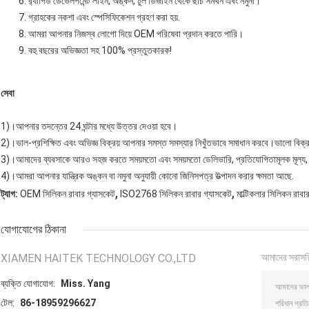
র‍্যাপিড ডেভেলপমেন্ট লাইন, অঙ্কন, টুল ডিজাইন থেকে ছাঁচ সমর্থন এবং নমুনা।
গ্রাহকের নকশা এবং স্পেসিফিকেশন গ্রহণ করা হয়.
আমরা আপনার নিজস্ব লোগো দিয়ে OEM পরিষেবা প্রদান করতে পারি।
বহু বছরের অভিজ্ঞতা সহ 100% প্রস্তুতকারক!
সেবা
1)।আপনার তদন্তের 24 ঘন্টার মধ্যে উত্তর দেওয়া হবে।
2)।ভাল-প্রশিক্ষিত এবং অভিজ্ঞ বিক্রয় আপনার সমস্ত সমস্যার নিখুঁতভাবে সমাধান করবে।ভালো বিক্র
3)।আমাদের ব্যবসাকে আরও সহজ করতে সময়মতো এবং সময়মতো ডেলিভারি, প্রতিযোগিতামূলক মূল্য, ছোট অ
4)।আমরা আপনার যান্ত্রিক অঙ্কন বা নমুনা অনুযায়ী কোনো জিনিসপত্র উত্পাদন করার ক্ষমতা আছে.
,
,
ট্যাগ:
OEM সিলিকন রাবার গ্যাসকেট
ISO2768 সিলিকন রাবার গ্যাসকেট
মাল্টিকলার সিলিকন রাবা
যোগাযোগের ঠিকানা
XIAMEN HAITEK TECHNOLOGY CO.,LTD
আমাদের সরাসর
ব্যক্তি যোগাযোগ:
Miss. Yang
টেল:
86-18959296627