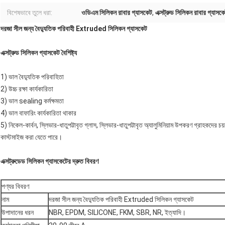
বিশেষভাবে তুলে ধরা:
ওডিএম সিলিকন রাবার গ্যাসকেট
,
এক্সট্রুড সিলিকন রাবার গ্যাসক
দরজা সীল জন্য বৈদ্যুতিক পরিবাহী Extruded সিলিকন গ্যাসকেট
এক্সট্রুড সিলিকন গ্যাসকেট বৈশিষ্ট্য
1) ভাল বৈদ্যুতিক পরিবাহিতা
2) উচ্চ রক্ষা কার্যকারিতা
3) ভাল sealing কর্মক্ষমতা
4) ভাল বাফারিং কার্যকারিতা থাকার
5) নিকেল-কার্বন, স্লিভার-ধাতুপট্টাবৃত গ্লাস, স্লিভার-ধাতুপট্টাবৃত অ্যালুমিনিয়াম উপকরণ গ্রাহকদ
কাস্টমাইজ করা যেতে পারে।
এক্সট্রুডেড সিলিকন গ্যাসকেটের দ্রুত বিবরণ
পণ্যর বিবরণ
নাম
দরজা সীল জন্য বৈদ্যুতিক পরিবাহী Extruded সিলিকন গ্যাসকেট
উপাদানের ধরন
NBR, EPDM, SILICONE, FKM, SBR, NR, ইত্যাদি।