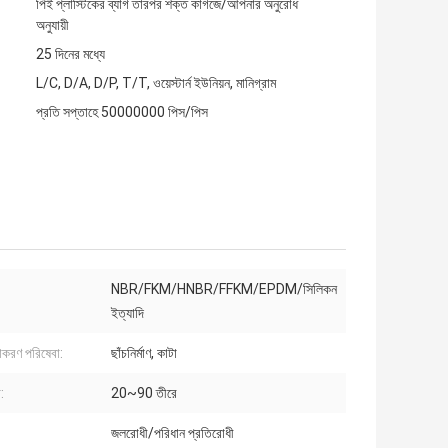
পিই প্লাস্টিকের ব্যাগ তারপর শক্ত কাগজে/আপনার অনুরোধ
অনুযায়ী
25 দিনের মধ্যে
L/C, D/A, D/P, T/T, ওয়েস্টার্ন ইউনিয়ন, মানিগ্রাম
প্রতি সপ্তাহে 50000000 পিস/পিস
NBR/FKM/HNBR/FFKM/EPDM/সিলিকন
ইত্যাদি
়াকরণ পরিষেবা:
ছাঁচনির্মাণ, কাটা
:
20~90 তীরে
জলরোধী/পরিধান প্রতিরোধী