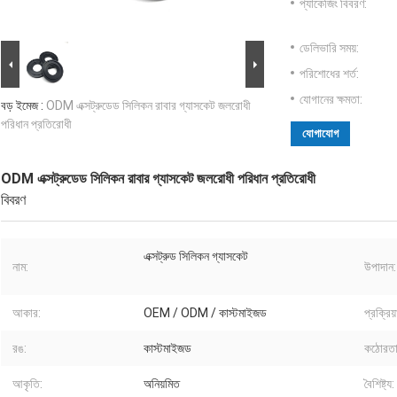
প্যাকেজিং বিবরণ:
ডেলিভারি সময়:
পরিশোধের শর্ত:
যোগানের ক্ষমতা:
বড় ইমেজ :
ODM এক্সট্রুডেড সিলিকন রাবার গ্যাসকেট জলরোধী
পরিধান প্রতিরোধী
যোগাযোগ
ODM এক্সট্রুডেড সিলিকন রাবার গ্যাসকেট জলরোধী পরিধান প্রতিরোধী
বিবরণ
এক্সট্রুড সিলিকন গ্যাসকেট
নাম:
উপাদান:
আকার:
OEM / ODM / কাস্টমাইজড
প্রক্রিয
রঙ:
কাস্টমাইজড
কঠোরতা
আকৃতি:
অনিয়মিত
বৈশিষ্ট্য: