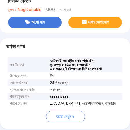
সিলিকন গ্রোমেট
মূল্য：Negitionable
MOQ：আলোচনা
ভালো দাম
এখন যোগাযোগ
পণ্যের বর্ণনা
,
মোটরসাইকেল রাউন্ড রাবার গ্রোমেটস
লক্ষণীয় করা
,
ফুয়েলপ্রুফ রাউন্ড রাবার গ্রোমেটস
এফকেএম হাই টেম্পারেচার সিলিকন গ্রোমেট
উৎপত্তি স্থল
চীন
ডেলিভারি সময়
25 দিনের মধ্যে
ন্যূনতম চাহিদার পরিমাণ
আলোচনা
পরিচিতিমুলক নাম
xinhaishun
পরিশোধের শর্ত
L/C, D/A, D/P, T/T, ওয়েস্টার্ন ইউনিয়ন, মানিগ্রাম
আরো দেখুন