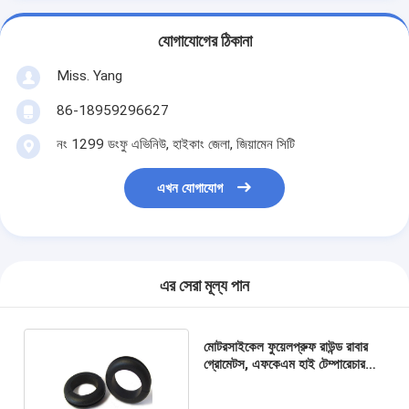
যোগাযোগের ঠিকানা
Miss. Yang
86-18959296627
নং 1299 ডংফু এভিনিউ, হাইকাং জেলা, জিয়ামেন সিটি
এখন যোগাযোগ
এর সেরা মূল্য পান
মোটরসাইকেল ফুয়েলপ্রুফ রাউন্ড রাবার
গ্রোমেটস, এফকেএম হাই টেম্পারেচার
সিলিকন গ্রোমেট