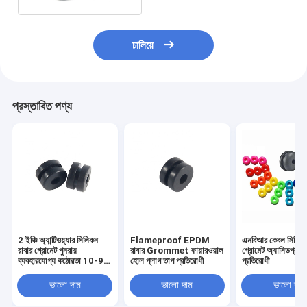
চালিয়ে
প্রস্তাবিত পণ্য
2 ইঞ্চি অ্যান্টিওয়্যার সিলিকন
Flameproof EPDM
এনবিআর কেবল সিলিকন
রাবার গ্রোমেট পুনরায়
রাবার Grommet ফায়ারওয়াল
গ্রোমেট অ্যাসিডপ্রুফ 
ব্যবহারযোগ্য কঠোরতা 10-90
হোল প্লাগ তাপ প্রতিরোধী
প্রতিরোধী
শোর এ
ভালো দাম
ভালো দাম
ভালো দাম