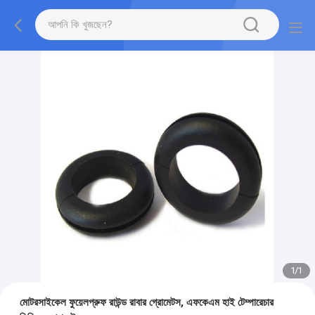
1
/
1
মোটরসাইকেল ফুয়েলপ্রুফ রাউন্ড রাবার গ্রোমেটস, এফকেএম হাই টেম্পারেচার