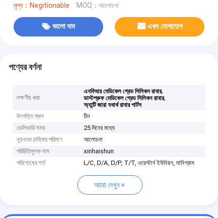
মূল্য：Negitionable
MOQ：আলোচনা
ভালো দাম
এখন যোগাযোগ
পণ্যের বর্ণনা
,
এনবিআর মেডিকেল গ্রেড সিলিকন রাবার
লক্ষণীয় করা
,
ডাস্টপ্রুফ মেডিকেল গ্রেড সিলিকন রাবার
অ্যান্টি জারা যথার্থ রাবার পার্টস
উৎপত্তি স্থল
চীন
ডেলিভারি সময়
25 দিনের মধ্যে
ন্যূনতম চাহিদার পরিমাণ
আলোচনা
পরিচিতিমুলক নাম
xinhaishun
পরিশোধের শর্ত
L/C, D/A, D/P, T/T, ওয়েস্টার্ন ইউনিয়ন, মানিগ্রাম
আরো দেখুন