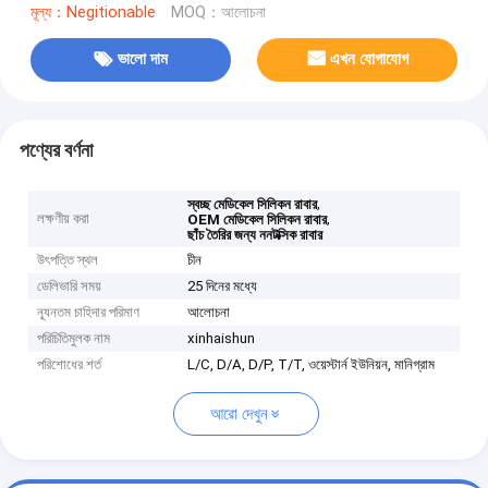
মূল্য：Negitionable
MOQ：আলোচনা
ভালো দাম
এখন যোগাযোগ
পণ্যের বর্ণনা
,
স্বচ্ছ মেডিকেল সিলিকন রাবার
লক্ষণীয় করা
,
OEM মেডিকেল সিলিকন রাবার
ছাঁচ তৈরির জন্য ননটক্সিক রাবার
উৎপত্তি স্থল
চীন
ডেলিভারি সময়
25 দিনের মধ্যে
ন্যূনতম চাহিদার পরিমাণ
আলোচনা
পরিচিতিমুলক নাম
xinhaishun
পরিশোধের শর্ত
L/C, D/A, D/P, T/T, ওয়েস্টার্ন ইউনিয়ন, মানিগ্রাম
আরো দেখুন